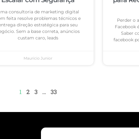
ma consultoria de marketing digital
m feita resolve problemas técnicos e
Perder o 
entrega direção estratégica para seu
Facebook 
egócio. Sem a base correta, anúncios
Saber c
custam caro, leads
facebook po
Mauricio Junior
1
2
3
…
33