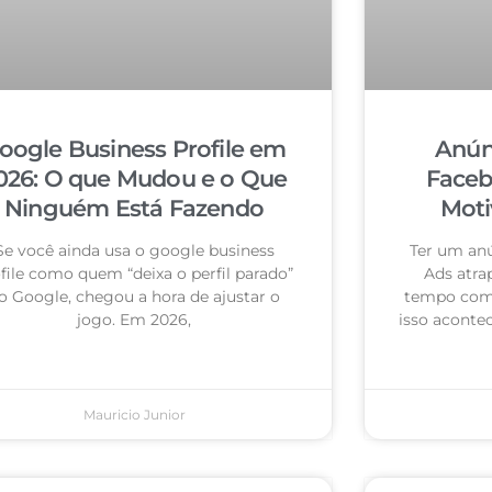
oogle Business Profile em
Anún
026: O que Mudou e o Que
Faceb
Ninguém Está Fazendo
Moti
Se você ainda usa o google business
Ter um an
file como quem “deixa o perfil parado”
Ads atra
o Google, chegou a hora de ajustar o
tempo com 
jogo. Em 2026,
isso acontec
Mauricio Junior