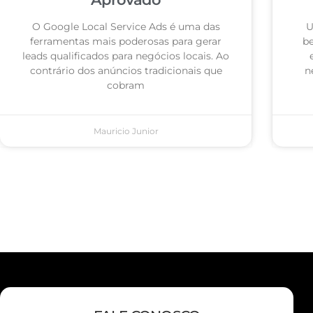
O Google Local Service Ads é uma das
U
ferramentas mais poderosas para gerar
be
leads qualificados para negócios locais. Ao
contrário dos anúncios tradicionais que
n
cobram
Mauricio Junior