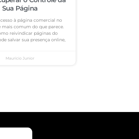
Sua Página
acesso à página comercial no
é mais comum do que parece.
omo reivindicar páginas do
de salvar sua presença online,
Mauricio Junior