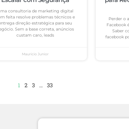
ma consultoria de marketing digital
m feita resolve problemas técnicos e
Perder o 
entrega direção estratégica para seu
Facebook 
egócio. Sem a base correta, anúncios
Saber c
custam caro, leads
facebook po
Mauricio Junior
1
2
3
…
33