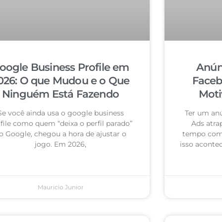
oogle Business Profile em
Anún
026: O que Mudou e o Que
Faceb
Ninguém Está Fazendo
Moti
Se você ainda usa o google business
Ter um an
file como quem “deixa o perfil parado”
Ads atra
o Google, chegou a hora de ajustar o
tempo com 
jogo. Em 2026,
isso acontec
Mauricio Junior