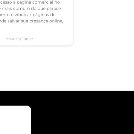
acesso à página comercial no
é mais comum do que parece.
omo reivindicar páginas do
de salvar sua presença online,
Mauricio Junior