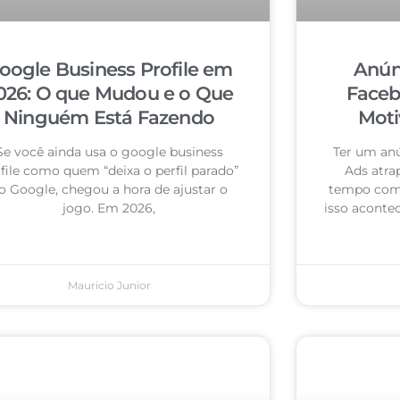
oogle Business Profile em
Anún
026: O que Mudou e o Que
Faceb
Ninguém Está Fazendo
Moti
Se você ainda usa o google business
Ter um an
file como quem “deixa o perfil parado”
Ads atra
o Google, chegou a hora de ajustar o
tempo com 
jogo. Em 2026,
isso acontec
Mauricio Junior