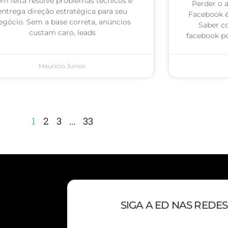
m feita resolve problemas técnicos e
Perder o 
entrega direção estratégica para seu
Facebook 
egócio. Sem a base correta, anúncios
Saber c
custam caro, leads
facebook po
Mauricio Junior
1
2
3
…
33
SIGA A ED NAS REDES