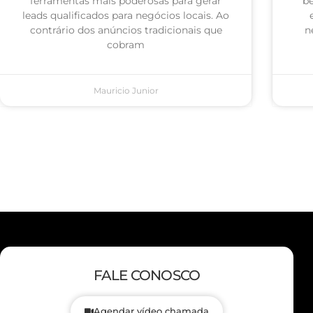
ferramentas mais poderosas para gerar
be
leads qualificados para negócios locais. Ao
contrário dos anúncios tradicionais que
n
cobram
Mauricio Junior
FALE CONOSCO
Agendar vídeo chamada