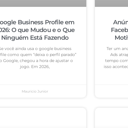
oogle Business Profile em
Anún
026: O que Mudou e o Que
Faceb
Ninguém Está Fazendo
Moti
Se você ainda usa o google business
Ter um an
file como quem “deixa o perfil parado”
Ads atra
o Google, chegou a hora de ajustar o
tempo com 
jogo. Em 2026,
isso acontec
Mauricio Junior