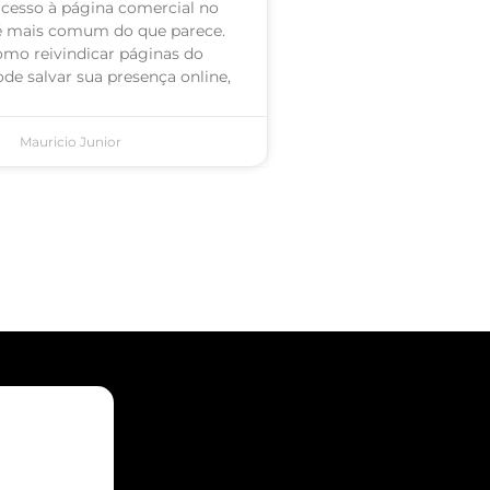
acesso à página comercial no
é mais comum do que parece.
omo reivindicar páginas do
de salvar sua presença online,
Mauricio Junior