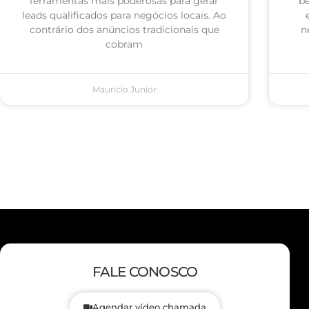
ferramentas mais poderosas para gerar
be
leads qualificados para negócios locais. Ao
contrário dos anúncios tradicionais que
n
cobram
Mauricio Junior
FALE CONOSCO
Agendar vídeo chamada