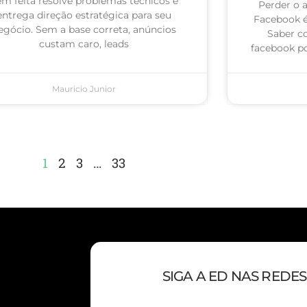
m feita resolve problemas técnicos e
Perder o 
entrega direção estratégica para seu
Facebook 
egócio. Sem a base correta, anúncios
Saber c
custam caro, leads
facebook po
Mauricio Junior
1
2
3
…
33
SIGA A ED NAS REDES