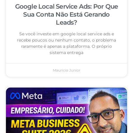
Google Local Service Ads: Por Que
Sua Conta Não Está Gerando
Leads?
Se você investe em google local service ads e
recebe poucos ou nenhum contato, o problema
raramente é apenas a plataforma. O próprio
sistema entrega
Mauricio Junior