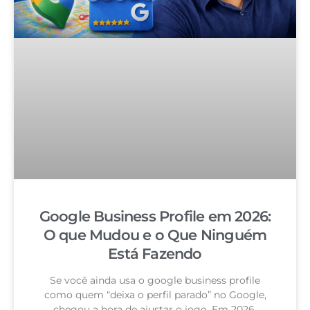
Google Business Profile em 2026:
O que Mudou e o Que Ninguém
Está Fazendo
Se você ainda usa o google business profile
como quem “deixa o perfil parado” no Google,
chegou a hora de ajustar o jogo. Em 2026,