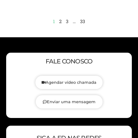
1
2
3
…
33
FALE CONOSCO
Agendar vídeo chamada
Enviar uma mensagem
SIGA A ED NAS REDES