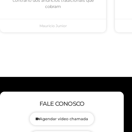
contrário dos anúncios tradicionais que
cobram
Mauricio Junior
FALE CONOSCO
Agendar vídeo chamada