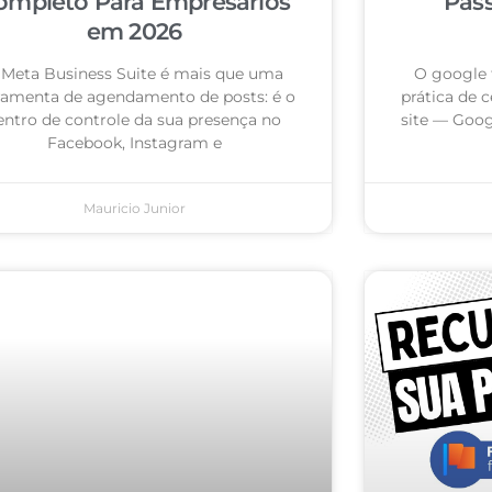
ompleto Para Empresários
Pas
em 2026
 Meta Business Suite é mais que uma
O google 
ramenta de agendamento de posts: é o
prática de c
entro de controle da sua presença no
site — Goog
Facebook, Instagram e
Mauricio Junior