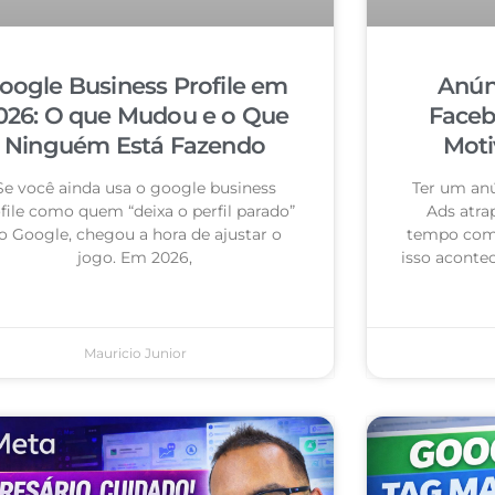
oogle Business Profile em
Anún
026: O que Mudou e o Que
Faceb
Ninguém Está Fazendo
Moti
Se você ainda usa o google business
Ter um an
file como quem “deixa o perfil parado”
Ads atra
o Google, chegou a hora de ajustar o
tempo com 
jogo. Em 2026,
isso acontec
Mauricio Junior