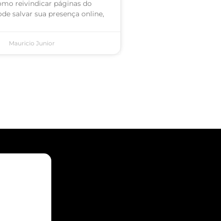
omo reivindicar páginas do
de salvar sua presença online,
Mauricio Junior