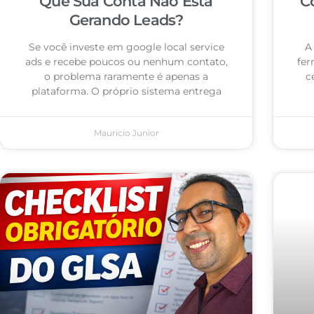
Que Sua Conta Não Está
C
Gerando Leads?
Se você investe em google local service
A
ads e recebe poucos ou nenhum contato,
fer
o problema raramente é apenas a
c
plataforma. O próprio sistema entrega
Mauricio Junior