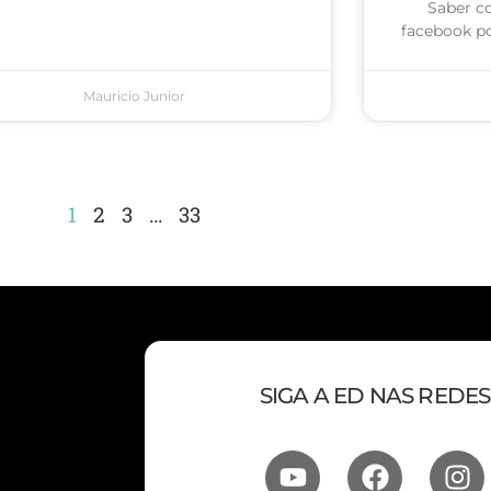
Saber c
facebook po
Mauricio Junior
1
2
3
…
33
SIGA A ED NAS REDES