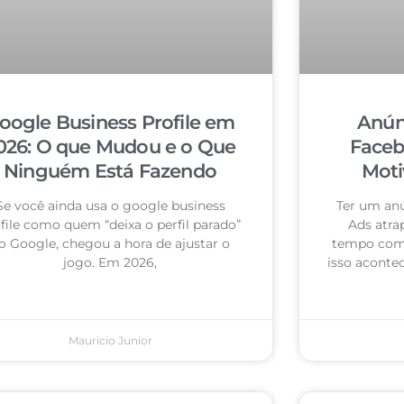
oogle Business Profile em
Anún
026: O que Mudou e o Que
Faceb
Ninguém Está Fazendo
Moti
Se você ainda usa o google business
Ter um an
file como quem “deixa o perfil parado”
Ads atra
o Google, chegou a hora de ajustar o
tempo com 
jogo. Em 2026,
isso acontec
Mauricio Junior