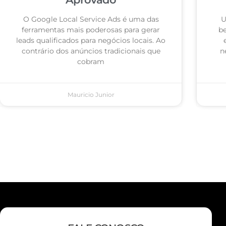
O Google Local Service Ads é uma das
U
ferramentas mais poderosas para gerar
be
leads qualificados para negócios locais. Ao
contrário dos anúncios tradicionais que
n
cobram
Mauricio Junior