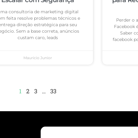
ma consultoria de marketing digital
m feita resolve problemas técnicos e
Perder o 
entrega direção estratégica para seu
Facebook 
egócio. Sem a base correta, anúncios
Saber c
custam caro, leads
facebook po
Mauricio Junior
1
2
3
…
33