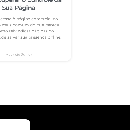
Sua Página
acesso à página comercial no
é mais comum do que parece.
omo reivindicar páginas do
de salvar sua presença online,
Mauricio Junior