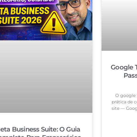
Google 
Pas
O google 
prática de c
site — Goog
eta Business Suite: O Guia