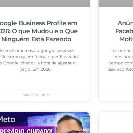
oogle Business Profile em
Anún
026: O que Mudou e o Que
Faceb
Ninguém Está Fazendo
Moti
Se você ainda usa o google business
Ter um an
file como quem “deixa o perfil parado”
Ads atra
o Google, chegou a hora de ajustar o
tempo com 
jogo. Em 2026,
isso acontec
Mauricio Junior