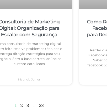
Consultoria de Marketing
Como Re
Digital: Organização para
Faceb
Escalar com Segurança
para Re
ma consultoria de marketing digital
m feita resolve problemas técnicos e
Perder o 
entrega direção estratégica para seu
Facebook 
egócio. Sem a base correta, anúncios
Saber c
custam caro, leads
facebook po
Mauricio Junior
1
2
3
…
33