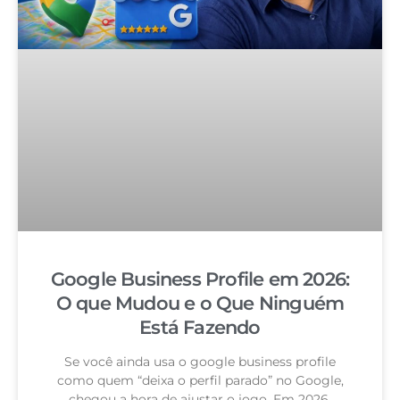
Google Business Profile em 2026:
O que Mudou e o Que Ninguém
Está Fazendo
Se você ainda usa o google business profile
como quem “deixa o perfil parado” no Google,
chegou a hora de ajustar o jogo. Em 2026,