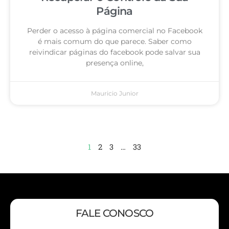
Página
Perder o acesso à página comercial no Facebook
é mais comum do que parece. Saber como
reivindicar páginas do facebook pode salvar sua
presença online,
Mauricio Junior
1
2
3
…
33
FALE CONOSCO