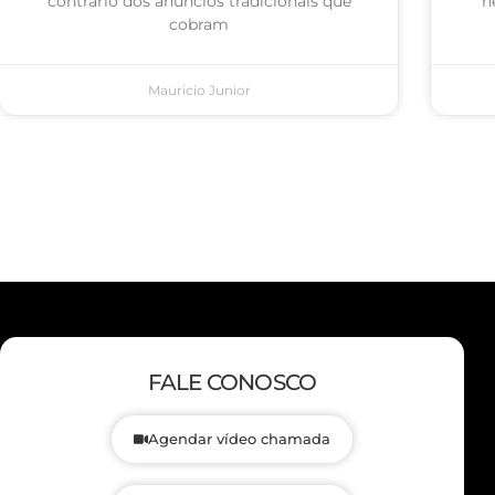
contrário dos anúncios tradicionais que
n
cobram
Mauricio Junior
FALE CONOSCO
Agendar vídeo chamada