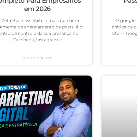
ompleto Para Empresários
Pas
em 2026
 Meta Business Suite é mais que uma
O google 
ramenta de agendamento de posts: é o
prática de c
entro de controle da sua presença no
site — Goog
Facebook, Instagram e
Mauricio Junior