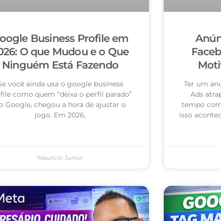
oogle Business Profile em
Anún
026: O que Mudou e o Que
Faceb
Ninguém Está Fazendo
Moti
Se você ainda usa o google business
Ter um an
file como quem “deixa o perfil parado”
Ads atra
o Google, chegou a hora de ajustar o
tempo com 
jogo. Em 2026,
isso acontec
Mauricio Junior