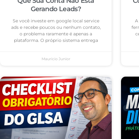
Que Sua Conta Não Está
C
Gerando Leads?
Se você investe em google local service
A
ads e recebe poucos ou nenhum contato,
fer
o problema raramente é apenas a
c
plataforma. O próprio sistema entrega
Mauricio Junior