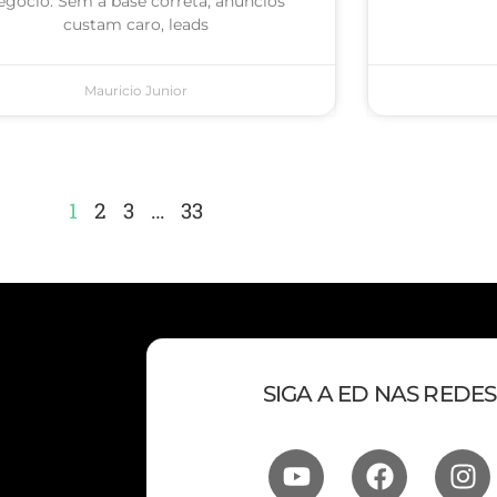
egócio. Sem a base correta, anúncios
custam caro, leads
Mauricio Junior
1
2
3
…
33
SIGA A ED NAS REDES