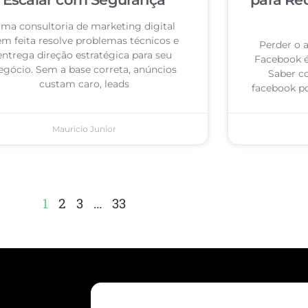
ma consultoria de marketing digital
m feita resolve problemas técnicos e
Perder o 
entrega direção estratégica para seu
Facebook 
egócio. Sem a base correta, anúncios
Saber c
custam caro, leads
facebook po
Mauricio Junior
1
2
3
…
33