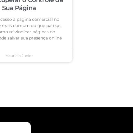
Sua Página
acesso à página comercial no
é mais comum do que parece.
omo reivindicar páginas do
de salvar sua presença online,
Mauricio Junior