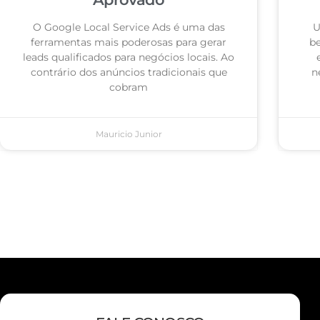
O Google Local Service Ads é uma das
U
ferramentas mais poderosas para gerar
be
leads qualificados para negócios locais. Ao
contrário dos anúncios tradicionais que
n
cobram
Mauricio Junior