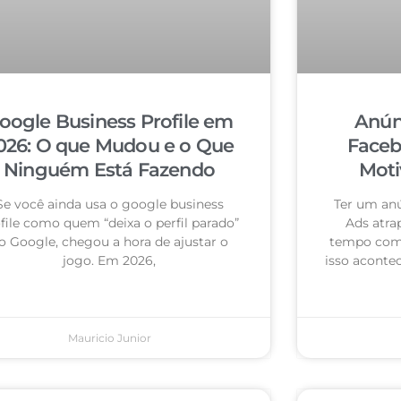
oogle Business Profile em
Anún
026: O que Mudou e o Que
Faceb
Ninguém Está Fazendo
Moti
Se você ainda usa o google business
Ter um an
file como quem “deixa o perfil parado”
Ads atra
o Google, chegou a hora de ajustar o
tempo com 
jogo. Em 2026,
isso acontec
Mauricio Junior