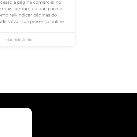
acesso à página comercial no
é mais comum do que parece.
omo reivindicar páginas do
de salvar sua presença online,
Mauricio Junior