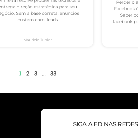
m feita resolve problemas técnicos e
Perder o 
entrega direção estratégica para seu
Facebook 
egócio. Sem a base correta, anúncios
Saber c
custam caro, leads
facebook po
Mauricio Junior
1
2
3
…
33
SIGA A ED NAS REDES