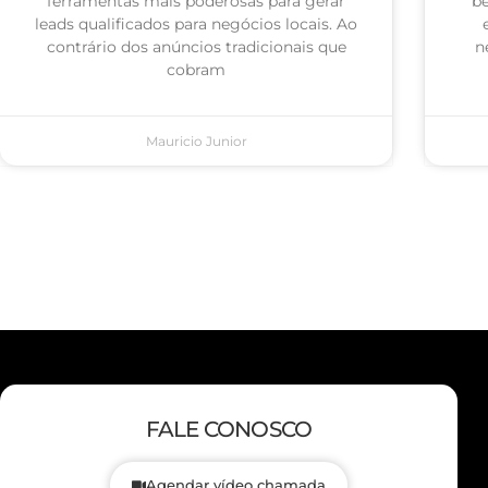
ferramentas mais poderosas para gerar
be
leads qualificados para negócios locais. Ao
contrário dos anúncios tradicionais que
n
cobram
Mauricio Junior
FALE CONOSCO
Agendar vídeo chamada