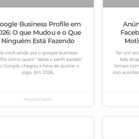
oogle Business Profile em
Anún
026: O que Mudou e o Que
Faceb
Ninguém Está Fazendo
Moti
Se você ainda usa o google business
Ter um an
file como quem “deixa o perfil parado”
Ads atra
o Google, chegou a hora de ajustar o
tempo com 
jogo. Em 2026,
isso acontec
Mauricio Junior