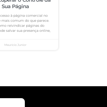
Sua Página
acesso à página comercial no
é mais comum do que parece.
omo reivindicar páginas do
de salvar sua presença online,
Mauricio Junior