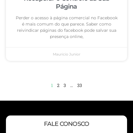
Página
Perder o acesso à página comercial no Facebook
é mais comum do que parece. Saber como
reivindicar páginas do facebook pode salvar sua
presença online,
Mauricio Junior
1
2
3
…
33
FALE CONOSCO