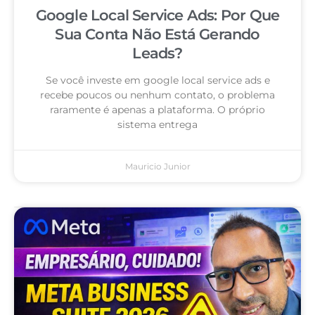
Google Local Service Ads: Por Que
Sua Conta Não Está Gerando
Leads?
Se você investe em google local service ads e
recebe poucos ou nenhum contato, o problema
raramente é apenas a plataforma. O próprio
sistema entrega
Mauricio Junior