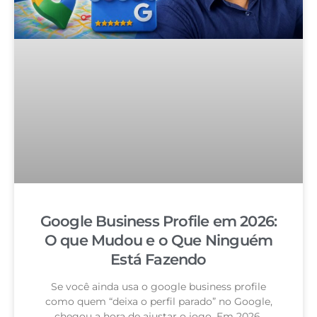
Google Business Profile em 2026:
O que Mudou e o Que Ninguém
Está Fazendo
Se você ainda usa o google business profile
como quem “deixa o perfil parado” no Google,
chegou a hora de ajustar o jogo. Em 2026,