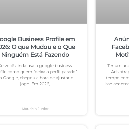
oogle Business Profile em
Anún
026: O que Mudou e o Que
Faceb
Ninguém Está Fazendo
Moti
Se você ainda usa o google business
Ter um an
file como quem “deixa o perfil parado”
Ads atra
o Google, chegou a hora de ajustar o
tempo com 
jogo. Em 2026,
isso acontec
Mauricio Junior