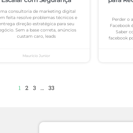
ma consultoria de marketing digital
m feita resolve problemas técnicos e
Perder o 
entrega direção estratégica para seu
Facebook 
egócio. Sem a base correta, anúncios
Saber c
custam caro, leads
facebook po
Mauricio Junior
1
2
3
…
33