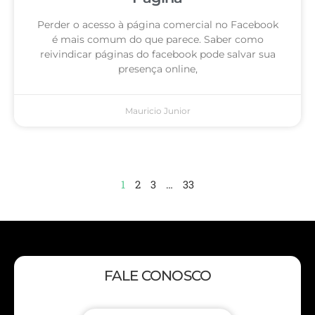
Perder o acesso à página comercial no Facebook
é mais comum do que parece. Saber como
reivindicar páginas do facebook pode salvar sua
presença online,
Mauricio Junior
1
2
3
…
33
FALE CONOSCO