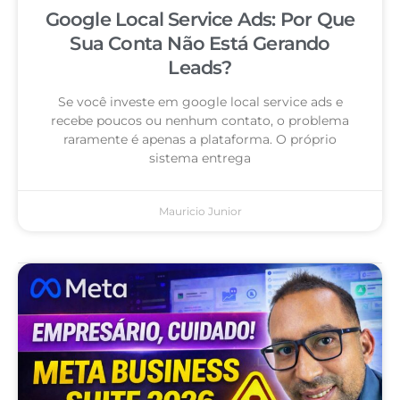
Google Local Service Ads: Por Que
Sua Conta Não Está Gerando
Leads?
Se você investe em google local service ads e
recebe poucos ou nenhum contato, o problema
raramente é apenas a plataforma. O próprio
sistema entrega
Mauricio Junior