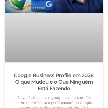
Google Business Profile em 2026:
O que Mudou e o Que Ninguém
Está Fazendo
Se você ainda usa o google business profile
como quem “deixa o perfil parado” no Google,
chegou a hora de ajustar o jogo. Em 2026,