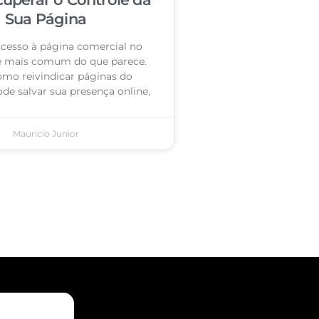
Sua Página
acesso à página comercial no
é mais comum do que parece.
omo reivindicar páginas do
de salvar sua presença online,
Mauricio Junior