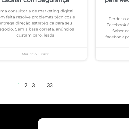
ma consultoria de marketing digital
m feita resolve problemas técnicos e
Perder o 
entrega direção estratégica para seu
Facebook 
egócio. Sem a base correta, anúncios
Saber c
custam caro, leads
facebook po
Mauricio Junior
1
2
3
…
33