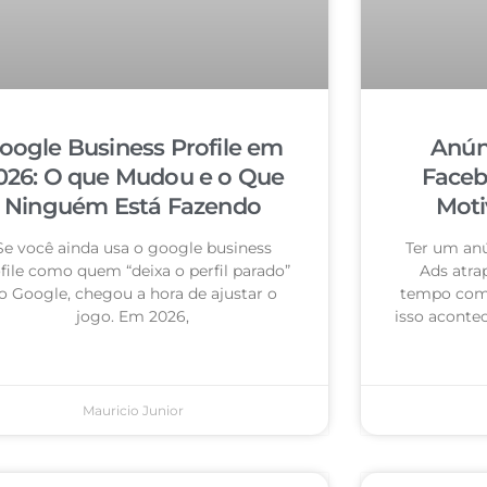
oogle Business Profile em
Anún
026: O que Mudou e o Que
Faceb
Ninguém Está Fazendo
Moti
Se você ainda usa o google business
Ter um an
file como quem “deixa o perfil parado”
Ads atra
o Google, chegou a hora de ajustar o
tempo com 
jogo. Em 2026,
isso acontec
Mauricio Junior