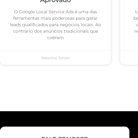
O Google Local Service Ads é uma das
U
ferramentas mais poderosas para gerar
be
leads qualificados para negócios locais. Ao
contrário dos anúncios tradicionais que
n
cobram
Mauricio Junior