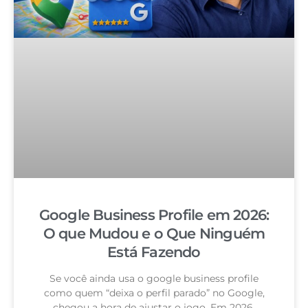
Google Business Profile em 2026:
O que Mudou e o Que Ninguém
Está Fazendo
Se você ainda usa o google business profile
como quem “deixa o perfil parado” no Google,
chegou a hora de ajustar o jogo. Em 2026,