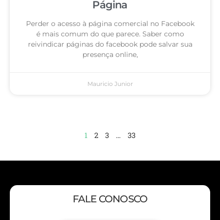
Página
Perder o acesso à página comercial no Facebook
é mais comum do que parece. Saber como
reivindicar páginas do facebook pode salvar sua
presença online,
Mauricio Junior
1
2
3
…
33
FALE CONOSCO