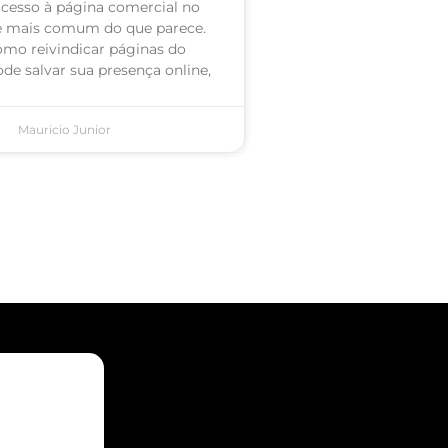
acesso à página comercial no
é mais comum do que parece.
omo reivindicar páginas do
de salvar sua presença online,
Mauricio Junior