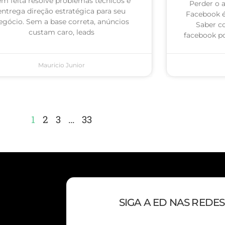
m feita resolve problemas técnicos e
Perder o 
entrega direção estratégica para seu
Facebook 
egócio. Sem a base correta, anúncios
Saber c
custam caro, leads
facebook po
Mauricio Junior
1
2
3
…
33
SIGA A ED NAS REDES