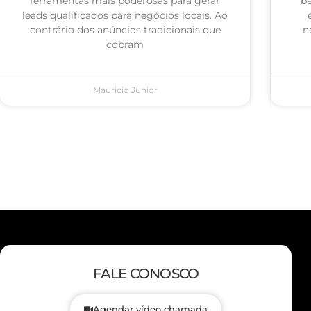
ferramentas mais poderosas para gerar
be
leads qualificados para negócios locais. Ao
contrário dos anúncios tradicionais que
n
cobram
Mauricio Junior
FALE CONOSCO
Agendar vídeo chamada