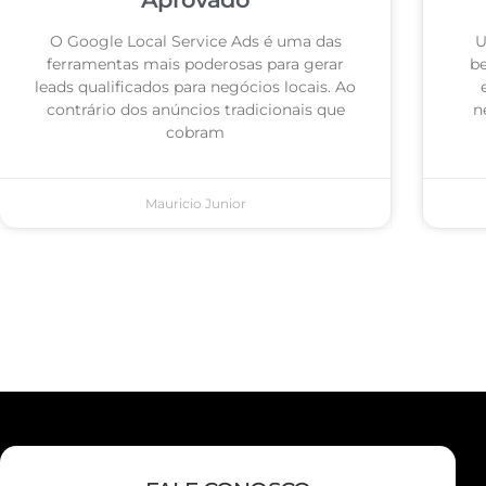
O Google Local Service Ads é uma das
U
ferramentas mais poderosas para gerar
be
leads qualificados para negócios locais. Ao
contrário dos anúncios tradicionais que
n
cobram
Mauricio Junior