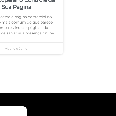
Sua Página
acesso à página comercial no
é mais comum do que parece.
omo reivindicar páginas do
de salvar sua presença online,
Mauricio Junior