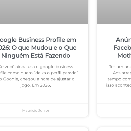
oogle Business Profile em
Anún
026: O que Mudou e o Que
Faceb
Ninguém Está Fazendo
Moti
Se você ainda usa o google business
Ter um an
file como quem “deixa o perfil parado”
Ads atra
o Google, chegou a hora de ajustar o
tempo com 
jogo. Em 2026,
isso acontec
Mauricio Junior