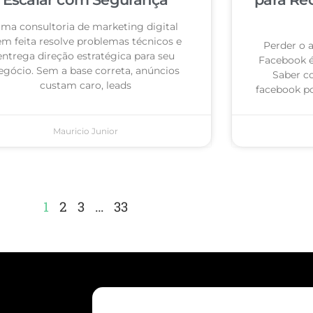
ma consultoria de marketing digital
m feita resolve problemas técnicos e
Perder o 
entrega direção estratégica para seu
Facebook 
egócio. Sem a base correta, anúncios
Saber c
custam caro, leads
facebook po
Mauricio Junior
1
2
3
…
33