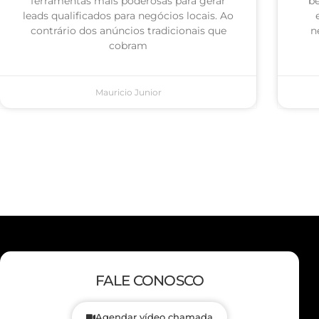
ferramentas mais poderosas para gerar
be
leads qualificados para negócios locais. Ao
contrário dos anúncios tradicionais que
n
cobram
Mauricio Junior
FALE CONOSCO
Agendar vídeo chamada