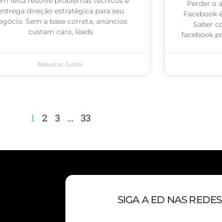
m feita resolve problemas técnicos e
Perder o 
entrega direção estratégica para seu
Facebook 
egócio. Sem a base correta, anúncios
Saber c
custam caro, leads
facebook po
Mauricio Junior
1
2
3
…
33
SIGA A ED NAS REDES