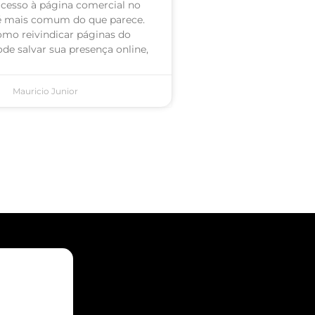
acesso à página comercial no
é mais comum do que parece.
omo reivindicar páginas do
de salvar sua presença online,
Mauricio Junior