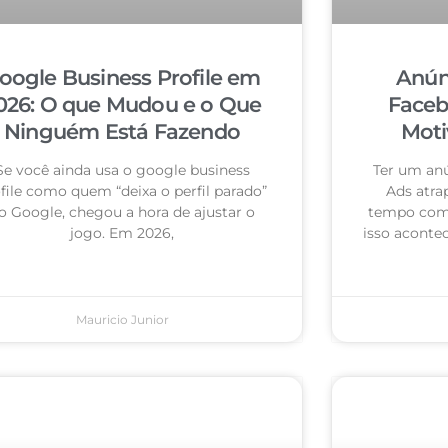
oogle Business Profile em
Anún
026: O que Mudou e o Que
Faceb
Ninguém Está Fazendo
Moti
Se você ainda usa o google business
Ter um an
file como quem “deixa o perfil parado”
Ads atra
o Google, chegou a hora de ajustar o
tempo com 
jogo. Em 2026,
isso acontec
Mauricio Junior