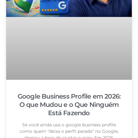
Google Business Profile em 2026:
O que Mudou e o Que Ninguém
Está Fazendo
Se você ainda usa o google business profile
como quem “deixa o perfil parado” no Google,
chegou a hora de ajustar o jogo. Em 2026,