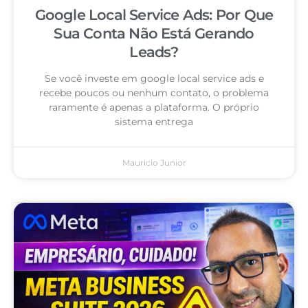
Google Local Service Ads: Por Que
Sua Conta Não Está Gerando
Leads?
Se você investe em google local service ads e
recebe poucos ou nenhum contato, o problema
raramente é apenas a plataforma. O próprio
sistema entrega
Mauricio Junior