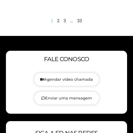
1
2
3
…
33
FALE CONOSCO
Agendar vídeo chamada
Enviar uma mensagem
SIGA A ED NAS REDES