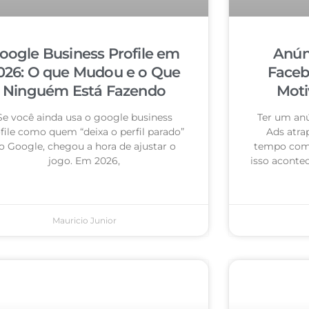
oogle Business Profile em
Anún
026: O que Mudou e o Que
Faceb
Ninguém Está Fazendo
Moti
Se você ainda usa o google business
Ter um an
file como quem “deixa o perfil parado”
Ads atra
o Google, chegou a hora de ajustar o
tempo com 
jogo. Em 2026,
isso acontec
Mauricio Junior