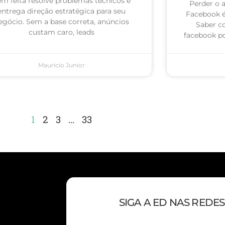
m feita resolve problemas técnicos e
Perder o 
entrega direção estratégica para seu
Facebook 
egócio. Sem a base correta, anúncios
Saber c
custam caro, leads
facebook po
Mauricio Junior
1
2
3
…
33
SIGA A ED NAS REDES