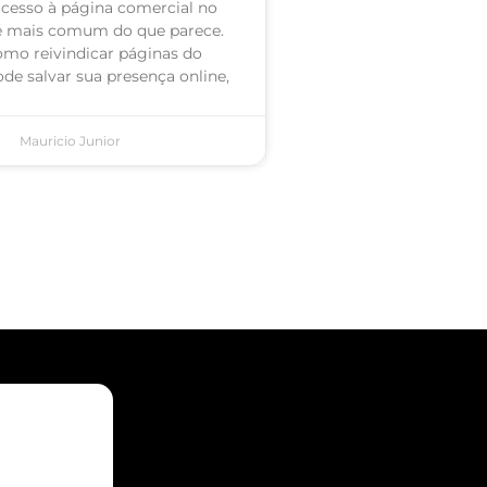
acesso à página comercial no
é mais comum do que parece.
omo reivindicar páginas do
de salvar sua presença online,
Mauricio Junior