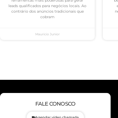
ferramentas mais poderosas para gerar
be
leads qualificados para negócios locais. Ao
contrário dos anúncios tradicionais que
n
cobram
Mauricio Junior
FALE CONOSCO
Agendar vídeo chamada