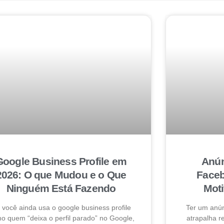
Google Business Profile em
Anún
2026: O que Mudou e o Que
Faceb
Ninguém Está Fazendo
Mot
 você ainda usa o google business profile
Ter um anú
o quem “deixa o perfil parado” no Google,
atrapalha 