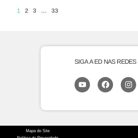
1
2
3
…
33
SIGA A ED NAS REDES
Mapa do Site
Política de Privacidade