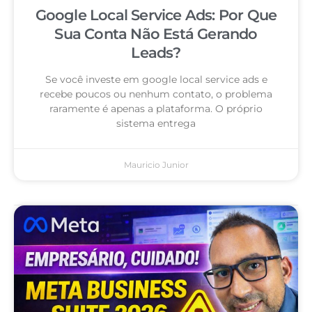
Google Local Service Ads: Por Que
Sua Conta Não Está Gerando
Leads?
Se você investe em google local service ads e
recebe poucos ou nenhum contato, o problema
raramente é apenas a plataforma. O próprio
sistema entrega
Mauricio Junior