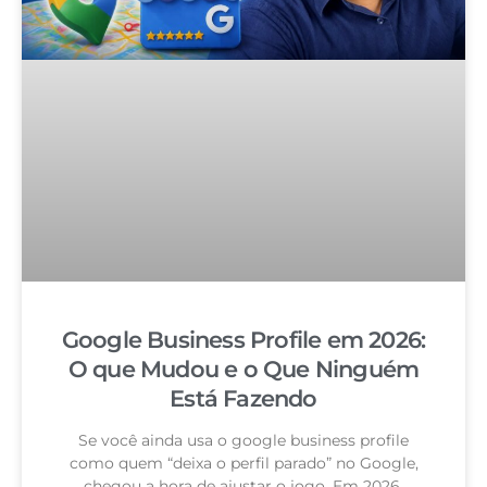
Google Business Profile em 2026:
O que Mudou e o Que Ninguém
Está Fazendo
Se você ainda usa o google business profile
como quem “deixa o perfil parado” no Google,
chegou a hora de ajustar o jogo. Em 2026,