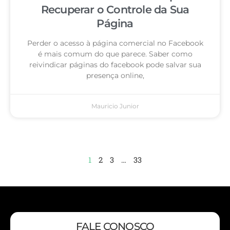
Recuperar o Controle da Sua
Página
Perder o acesso à página comercial no Facebook
é mais comum do que parece. Saber como
reivindicar páginas do facebook pode salvar sua
presença online,
Mauricio Junior
1
2
3
…
33
FALE CONOSCO