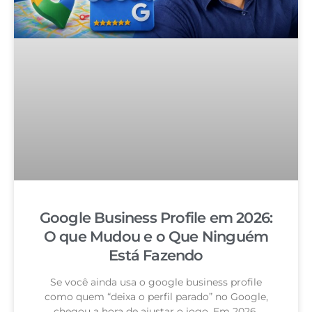
Google Business Profile em 2026:
O que Mudou e o Que Ninguém
Está Fazendo
Se você ainda usa o google business profile
como quem “deixa o perfil parado” no Google,
chegou a hora de ajustar o jogo. Em 2026,