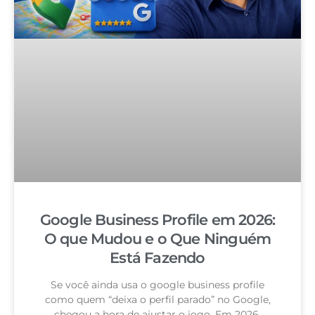
Google Business Profile em 2026:
O que Mudou e o Que Ninguém
Está Fazendo
Se você ainda usa o google business profile
como quem “deixa o perfil parado” no Google,
chegou a hora de ajustar o jogo. Em 2026,