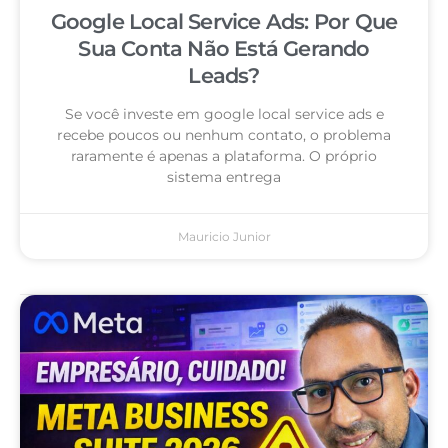
Google Local Service Ads: Por Que
Sua Conta Não Está Gerando
Leads?
Se você investe em google local service ads e
recebe poucos ou nenhum contato, o problema
raramente é apenas a plataforma. O próprio
sistema entrega
Mauricio Junior