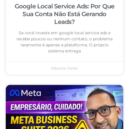
Google Local Service Ads: Por Que
Sua Conta Não Está Gerando
Leads?
Se você investe em google local service ads e
recebe poucos ou nenhum contato, o problema
raramente é apenas a plataforma. O próprio
sistema entrega
Mauricio Junior