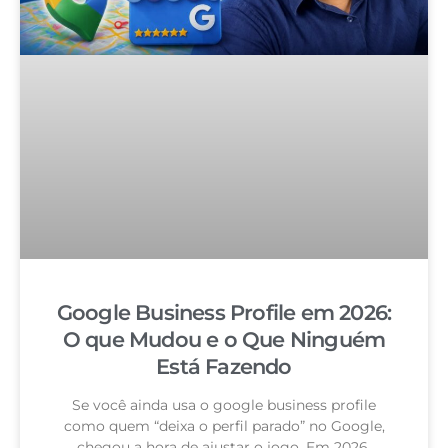
Google Business Profile em 2026:
O que Mudou e o Que Ninguém
Está Fazendo
Se você ainda usa o google business profile
como quem “deixa o perfil parado” no Google,
chegou a hora de ajustar o jogo. Em 2026,