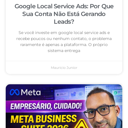
Google Local Service Ads: Por Que
Sua Conta Não Está Gerando
Leads?
Se você investe em google local service ads e
recebe poucos ou nenhum contato, o problema
raramente é apenas a plataforma. O próprio
sistema entrega
Mauricio Junior