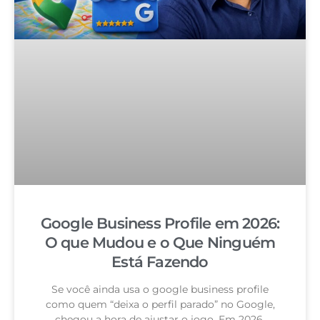
Google Business Profile em 2026:
O que Mudou e o Que Ninguém
Está Fazendo
Se você ainda usa o google business profile
como quem “deixa o perfil parado” no Google,
chegou a hora de ajustar o jogo. Em 2026,