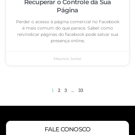
Recuperar o Controle da Sua
Página
Perder o acesso à página comercial no Facebook
é mais comum do que parece. Saber como
reivindicar páginas do facebook pode salvar sua
presença online,
Mauricio Junior
1
2
3
…
33
FALE CONOSCO