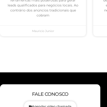
ferramentas mais poderosas para gerar
be
leads qualificados para negócios locais. Ao
contrário dos anúncios tradicionais que
n
cobram
Mauricio Junior
FALE CONOSCO
Agendar vídeo chamada