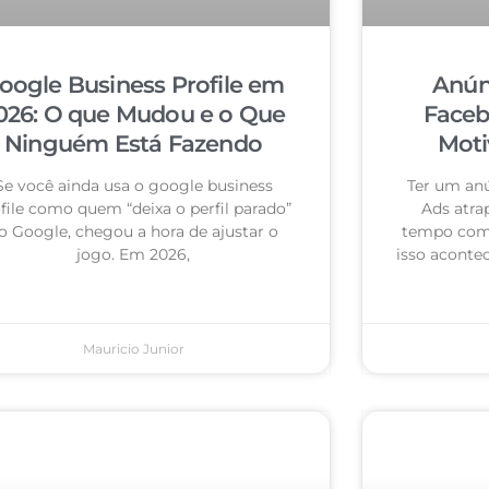
oogle Business Profile em
Anún
026: O que Mudou e o Que
Faceb
Ninguém Está Fazendo
Moti
Se você ainda usa o google business
Ter um an
file como quem “deixa o perfil parado”
Ads atra
o Google, chegou a hora de ajustar o
tempo com 
jogo. Em 2026,
isso acontec
Mauricio Junior