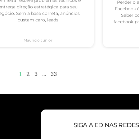
m feita resolve problemas técnicos e
Perder o 
entrega direção estratégica para seu
Facebook 
egócio. Sem a base correta, anúncios
Saber c
custam caro, leads
facebook po
Mauricio Junior
1
2
3
…
33
SIGA A ED NAS REDES