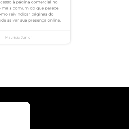
acesso à página comercial no
é mais comum do que parece.
omo reivindicar páginas do
de salvar sua presença online,
Mauricio Junior