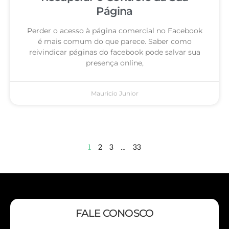
Página
Perder o acesso à página comercial no Facebook
é mais comum do que parece. Saber como
reivindicar páginas do facebook pode salvar sua
presença online,
Mauricio Junior
1
2
3
…
33
FALE CONOSCO