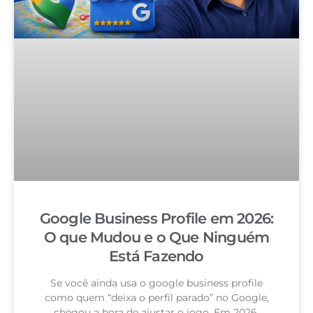
Google Business Profile em 2026:
O que Mudou e o Que Ninguém
Está Fazendo
Se você ainda usa o google business profile
como quem “deixa o perfil parado” no Google,
chegou a hora de ajustar o jogo. Em 2026,