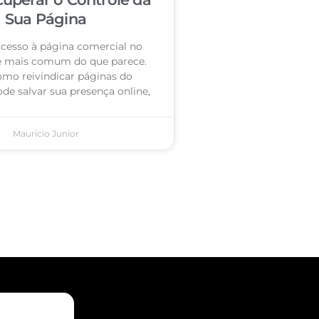
Sua Página
acesso à página comercial no
é mais comum do que parece.
omo reivindicar páginas do
de salvar sua presença online,
Mauricio Junior