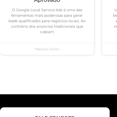
O Google Local Service Ads é uma das
U
ferramentas mais poderosas para gerar
be
leads qualificados para negócios locais. Ao
contrário dos anúncios tradicionais que
n
cobram
Mauricio Junior