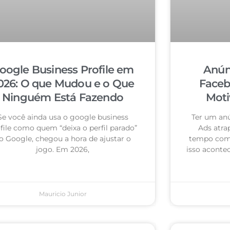
oogle Business Profile em
Anún
026: O que Mudou e o Que
Faceb
Ninguém Está Fazendo
Moti
Se você ainda usa o google business
Ter um an
file como quem “deixa o perfil parado”
Ads atra
o Google, chegou a hora de ajustar o
tempo com 
jogo. Em 2026,
isso acontec
Mauricio Junior