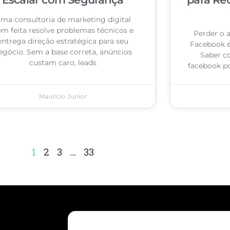
ma consultoria de marketing digital
m feita resolve problemas técnicos e
Perder o 
entrega direção estratégica para seu
Facebook 
egócio. Sem a base correta, anúncios
Saber c
custam caro, leads
facebook po
Mauricio Junior
1
2
3
…
33