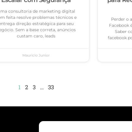
ma consultoria de marketing digital
m feita resolve problemas técnicos e
Perder o 
entrega direção estratégica para seu
Facebook 
egócio. Sem a base correta, anúncios
Saber c
custam caro, leads
facebook po
Mauricio Junior
1
2
3
…
33