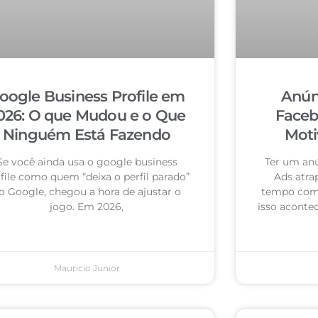
oogle Business Profile em
Anún
026: O que Mudou e o Que
Faceb
Ninguém Está Fazendo
Moti
Se você ainda usa o google business
Ter um an
file como quem “deixa o perfil parado”
Ads atra
o Google, chegou a hora de ajustar o
tempo com 
jogo. Em 2026,
isso acontec
Mauricio Junior