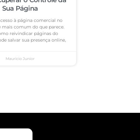
Sua Página
acesso à página comercial no
é mais comum do que parece.
omo reivindicar páginas do
de salvar sua presença online,
Mauricio Junior