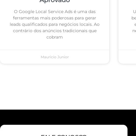
O Google Local Service Ads é uma das
U
ferramentas mais poderosas para gerar
be
leads qualificados para negócios locais. Ao
contrário dos anúncios tradicionais que
n
cobram
Mauricio Junior