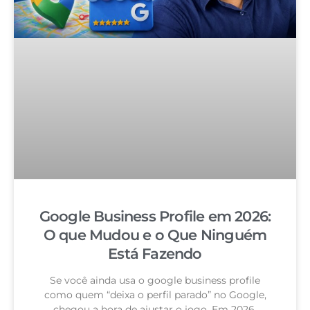
Google Business Profile em 2026:
O que Mudou e o Que Ninguém
Está Fazendo
Se você ainda usa o google business profile
como quem “deixa o perfil parado” no Google,
chegou a hora de ajustar o jogo. Em 2026,