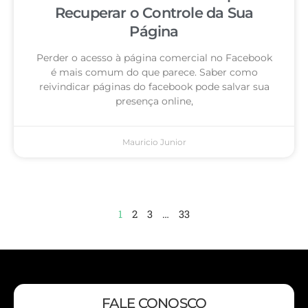
Recuperar o Controle da Sua
Página
Perder o acesso à página comercial no Facebook
é mais comum do que parece. Saber como
reivindicar páginas do facebook pode salvar sua
presença online,
Mauricio Junior
1
2
3
…
33
FALE CONOSCO