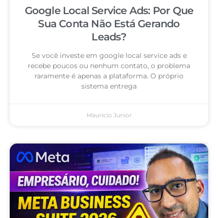
Google Local Service Ads: Por Que
Sua Conta Não Está Gerando
Leads?
Se você investe em google local service ads e
recebe poucos ou nenhum contato, o problema
raramente é apenas a plataforma. O próprio
sistema entrega
Mauricio Junior