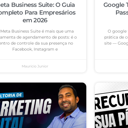
eta Business Suite: O Guia
Google 
ompleto Para Empresários
Pas
em 2026
 Meta Business Suite é mais que uma
O google 
ramenta de agendamento de posts: é o
prática de c
entro de controle da sua presença no
site — Goog
Facebook, Instagram e
Mauricio Junior