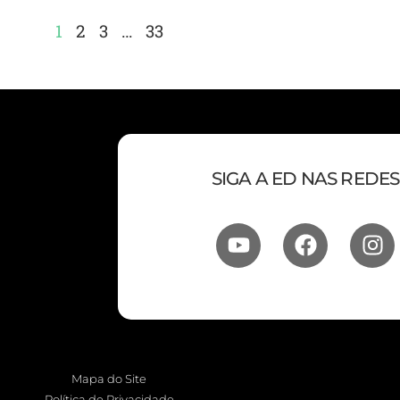
1
2
3
…
33
SIGA A ED NAS REDES
Mapa do Site
Política de Privacidade