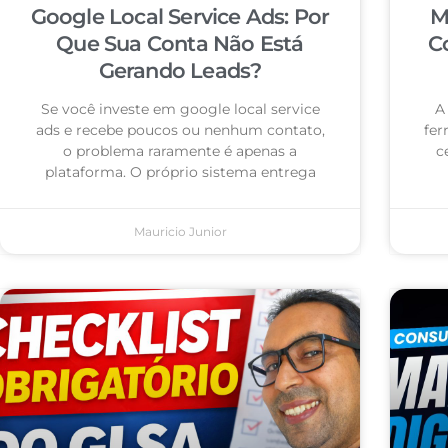
Google Local Service Ads: Por
M
Que Sua Conta Não Está
C
Gerando Leads?
Se você investe em google local service
A
ads e recebe poucos ou nenhum contato,
fer
o problema raramente é apenas a
c
plataforma. O próprio sistema entrega
Mauricio Junior