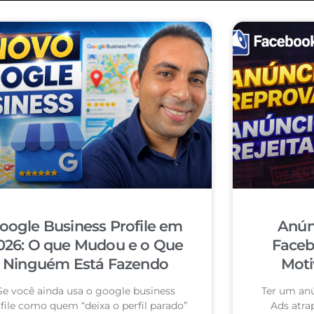
oogle Business Profile em
Anún
026: O que Mudou e o Que
Faceb
Ninguém Está Fazendo
Moti
Se você ainda usa o google business
Ter um an
file como quem “deixa o perfil parado”
Ads atra