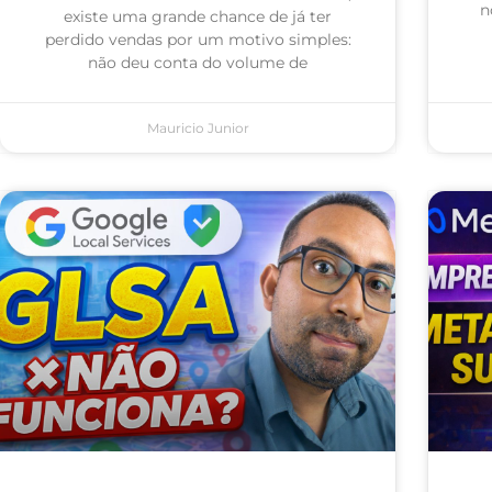
n
existe uma grande chance de já ter
perdido vendas por um motivo simples:
não deu conta do volume de
Mauricio Junior