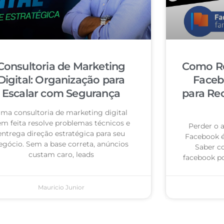
Consultoria de Marketing
Como Re
Digital: Organização para
Faceb
Escalar com Segurança
para Re
ma consultoria de marketing digital
m feita resolve problemas técnicos e
Perder o 
entrega direção estratégica para seu
Facebook 
egócio. Sem a base correta, anúncios
Saber c
custam caro, leads
facebook po
Mauricio Junior