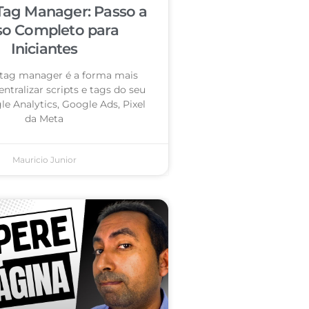
Tag Manager: Passo a
so Completo para
Iniciantes
tag manager é a forma mais
entralizar scripts e tags do seu
le Analytics, Google Ads, Pixel
da Meta
Mauricio Junior