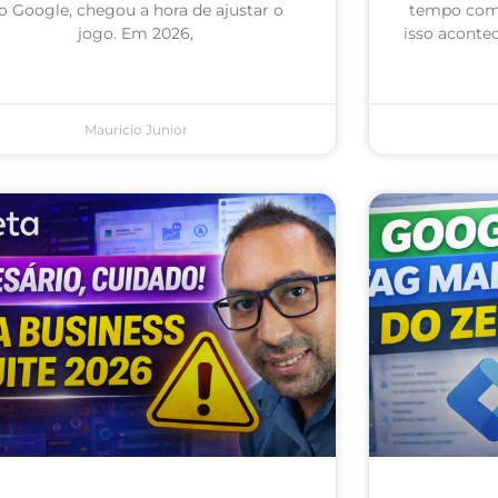
o Google, chegou a hora de ajustar o
tempo com 
jogo. Em 2026,
isso acontec
Mauricio Junior