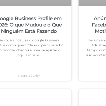
oogle Business Profile em
Anún
026: O que Mudou e o Que
Faceb
Ninguém Está Fazendo
Moti
Se você ainda usa o google business
Ter um an
file como quem “deixa o perfil parado”
Ads atra
o Google, chegou a hora de ajustar o
tempo com 
jogo. Em 2026,
isso acontec
Mauricio Junior