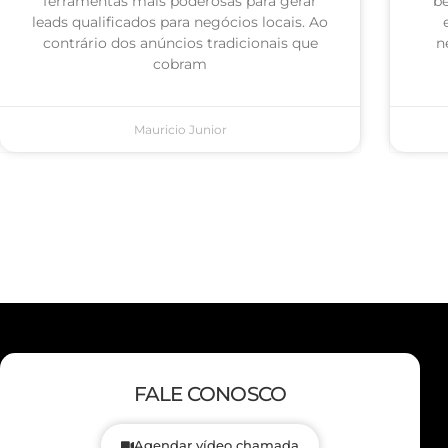
ferramentas mais poderosas para gerar
be
leads qualificados para negócios locais. Ao
contrário dos anúncios tradicionais que
n
cobram
Mauricio Junior
FALE CONOSCO
Agendar vídeo chamada