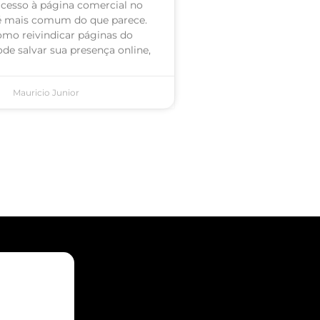
acesso à página comercial no
é mais comum do que parece.
omo reivindicar páginas do
de salvar sua presença online,
Mauricio Junior