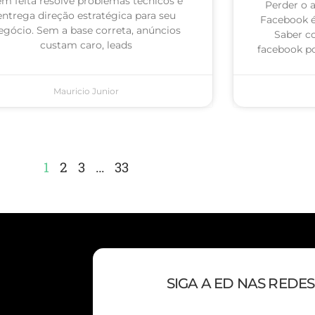
m feita resolve problemas técnicos e
Perder o 
entrega direção estratégica para seu
Facebook 
egócio. Sem a base correta, anúncios
Saber c
custam caro, leads
facebook po
Mauricio Junior
1
2
3
…
33
SIGA A ED NAS REDES