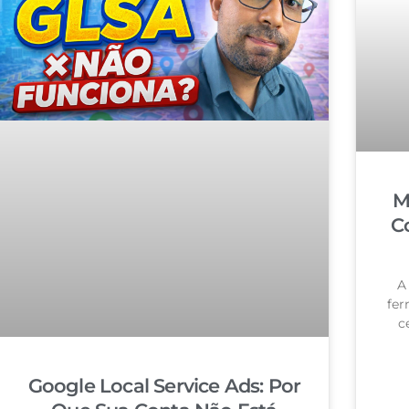
M
C
A
fer
c
Google Local Service Ads: Por