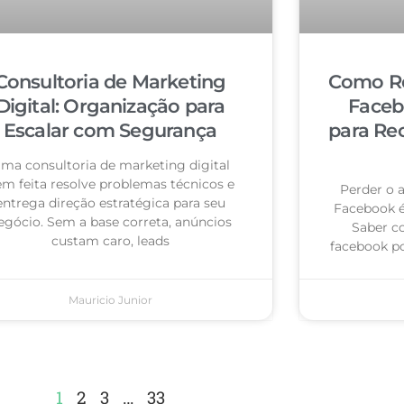
Consultoria de Marketing
Como Re
Digital: Organização para
Faceb
Escalar com Segurança
para Re
ma consultoria de marketing digital
m feita resolve problemas técnicos e
Perder o 
entrega direção estratégica para seu
Facebook 
egócio. Sem a base correta, anúncios
Saber c
custam caro, leads
facebook po
Mauricio Junior
1
2
3
…
33