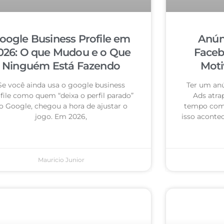
oogle Business Profile em
Anún
026: O que Mudou e o Que
Faceb
Ninguém Está Fazendo
Moti
Se você ainda usa o google business
Ter um an
file como quem “deixa o perfil parado”
Ads atra
o Google, chegou a hora de ajustar o
tempo com 
jogo. Em 2026,
isso acontec
Mauricio Junior