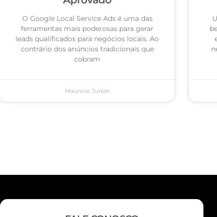
O Google Local Service Ads é uma das
U
ferramentas mais poderosas para gerar
be
leads qualificados para negócios locais. Ao
contrário dos anúncios tradicionais que
n
cobram
Mauricio Junior