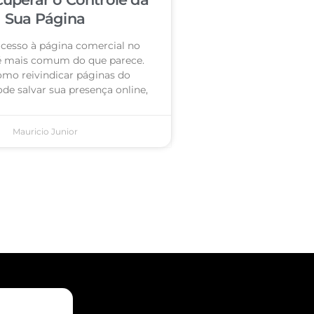
Sua Página
acesso à página comercial no
é mais comum do que parece.
omo reivindicar páginas do
de salvar sua presença online,
Mauricio Junior