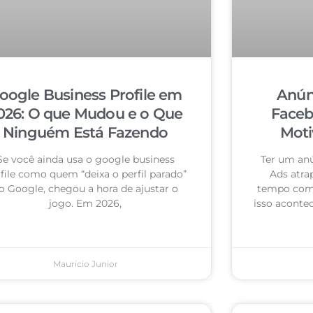
oogle Business Profile em
Anún
026: O que Mudou e o Que
Faceb
Ninguém Está Fazendo
Moti
Se você ainda usa o google business
Ter um an
file como quem “deixa o perfil parado”
Ads atra
o Google, chegou a hora de ajustar o
tempo com 
jogo. Em 2026,
isso acontec
Mauricio Junior