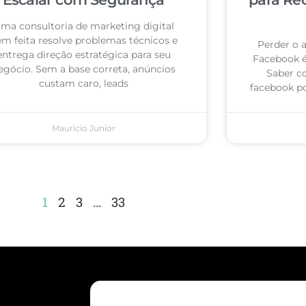
ma consultoria de marketing digital
m feita resolve problemas técnicos e
Perder o 
entrega direção estratégica para seu
Facebook 
egócio. Sem a base correta, anúncios
Saber c
custam caro, leads
facebook po
Mauricio Junior
1
2
3
…
33