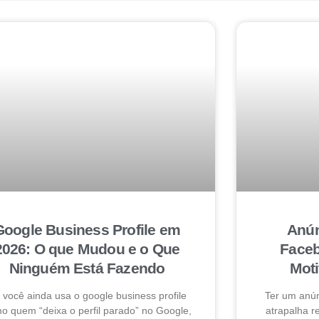
Google Business Profile em
Anún
2026: O que Mudou e o Que
Faceb
Ninguém Está Fazendo
Mot
 você ainda usa o google business profile
Ter um anú
o quem “deixa o perfil parado” no Google,
atrapalha 