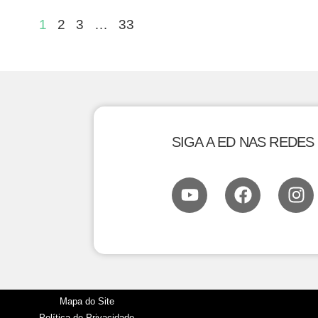
1
2
3
…
33
SIGA A ED NAS REDES
Mapa do Site
Política de Privacidade