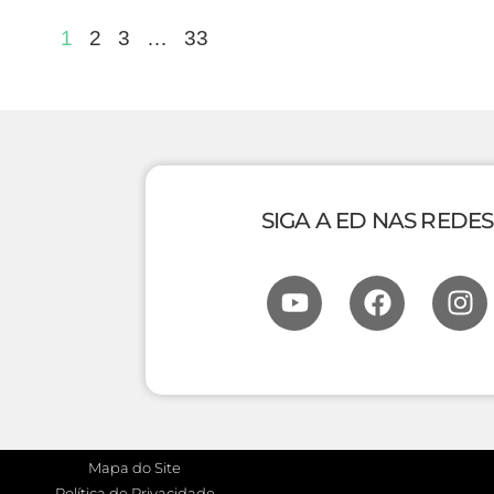
1
2
3
…
33
SIGA A ED NAS REDES
Mapa do Site
Política de Privacidade