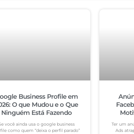
oogle Business Profile em
Anún
026: O que Mudou e o Que
Faceb
Ninguém Está Fazendo
Moti
Se você ainda usa o google business
Ter um an
file como quem “deixa o perfil parado”
Ads atra