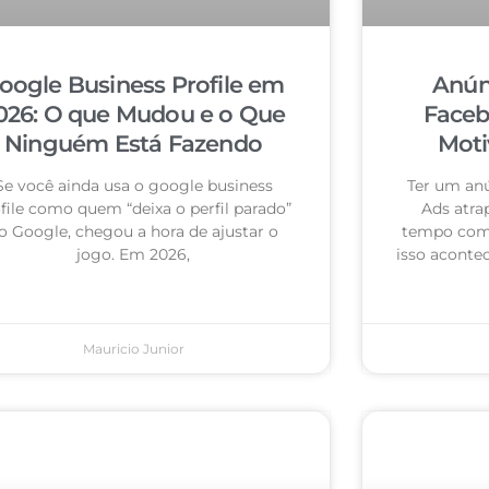
oogle Business Profile em
Anún
026: O que Mudou e o Que
Faceb
Ninguém Está Fazendo
Moti
Se você ainda usa o google business
Ter um an
file como quem “deixa o perfil parado”
Ads atra
o Google, chegou a hora de ajustar o
tempo com 
jogo. Em 2026,
isso acontec
Mauricio Junior