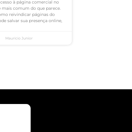
acesso à página comercial no
é mais comum do que parece.
omo reivindicar páginas do
de salvar sua presença online,
Mauricio Junior