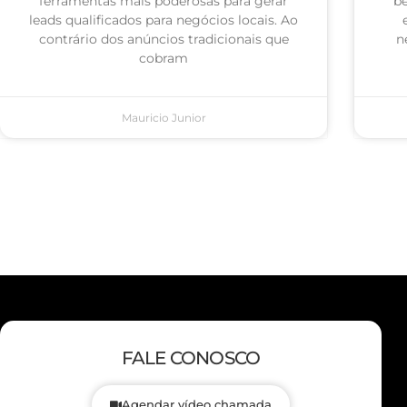
ferramentas mais poderosas para gerar
be
leads qualificados para negócios locais. Ao
contrário dos anúncios tradicionais que
n
cobram
Mauricio Junior
FALE CONOSCO
Agendar vídeo chamada