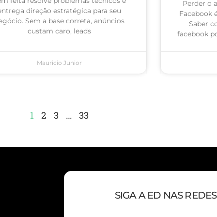
m feita resolve problemas técnicos e
Perder o 
entrega direção estratégica para seu
Facebook 
egócio. Sem a base correta, anúncios
Saber c
custam caro, leads
facebook po
Mauricio Junior
1
2
3
…
33
SIGA A ED NAS REDES