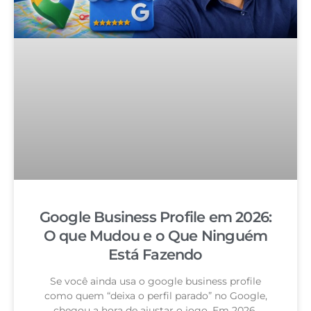
Google Business Profile em 2026:
O que Mudou e o Que Ninguém
Está Fazendo
Se você ainda usa o google business profile
como quem “deixa o perfil parado” no Google,
chegou a hora de ajustar o jogo. Em 2026,