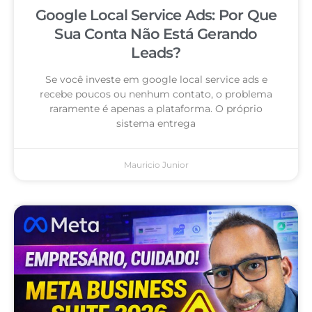
Google Local Service Ads: Por Que
Sua Conta Não Está Gerando
Leads?
Se você investe em google local service ads e
recebe poucos ou nenhum contato, o problema
raramente é apenas a plataforma. O próprio
sistema entrega
Mauricio Junior