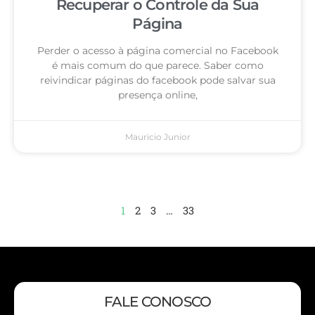
Recuperar o Controle da Sua
Página
Perder o acesso à página comercial no Facebook
é mais comum do que parece. Saber como
reivindicar páginas do facebook pode salvar sua
presença online,
Mauricio Junior
1
2
3
…
33
FALE CONOSCO