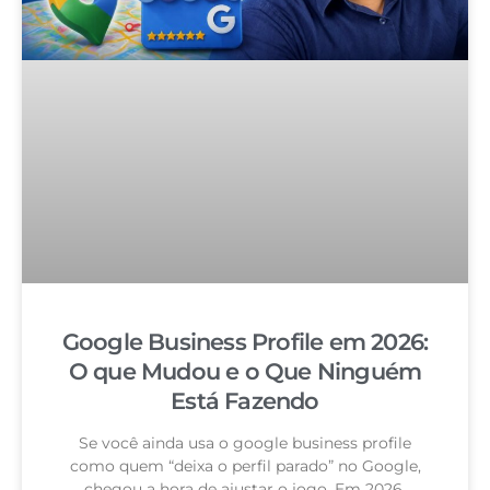
Google Business Profile em 2026:
O que Mudou e o Que Ninguém
Está Fazendo
Se você ainda usa o google business profile
como quem “deixa o perfil parado” no Google,
chegou a hora de ajustar o jogo. Em 2026,