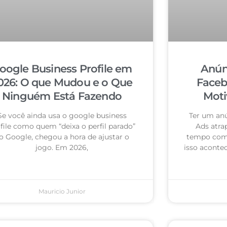
oogle Business Profile em
Anún
026: O que Mudou e o Que
Faceb
Ninguém Está Fazendo
Moti
Se você ainda usa o google business
Ter um an
file como quem “deixa o perfil parado”
Ads atra
o Google, chegou a hora de ajustar o
tempo com 
jogo. Em 2026,
isso acontec
Mauricio Junior