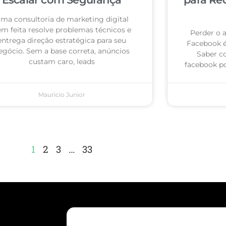
ma consultoria de marketing digital
m feita resolve problemas técnicos e
Perder o 
entrega direção estratégica para seu
Facebook 
egócio. Sem a base correta, anúncios
Saber c
custam caro, leads
facebook po
Mauricio Junior
1
2
3
…
33