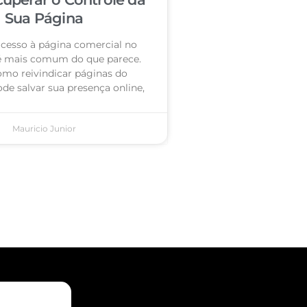
Sua Página
acesso à página comercial no
é mais comum do que parece.
omo reivindicar páginas do
de salvar sua presença online,
Mauricio Junior