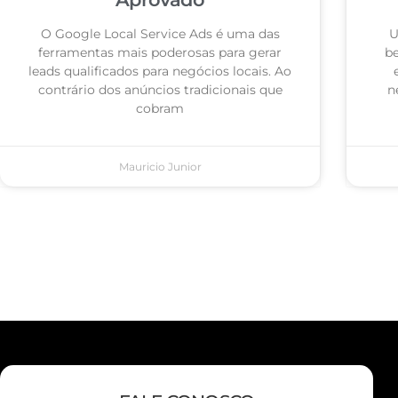
O Google Local Service Ads é uma das
U
ferramentas mais poderosas para gerar
be
leads qualificados para negócios locais. Ao
contrário dos anúncios tradicionais que
n
cobram
Mauricio Junior