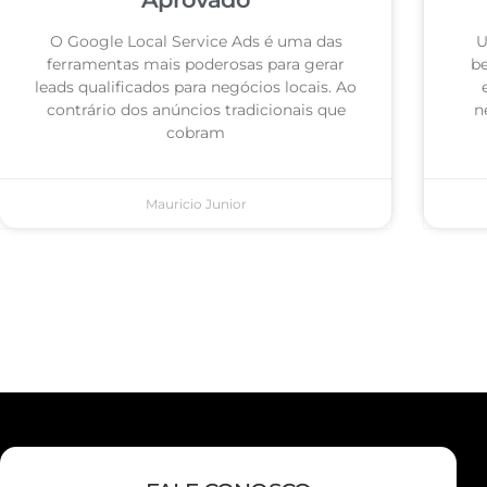
O Google Local Service Ads é uma das
U
ferramentas mais poderosas para gerar
be
leads qualificados para negócios locais. Ao
contrário dos anúncios tradicionais que
n
cobram
Mauricio Junior