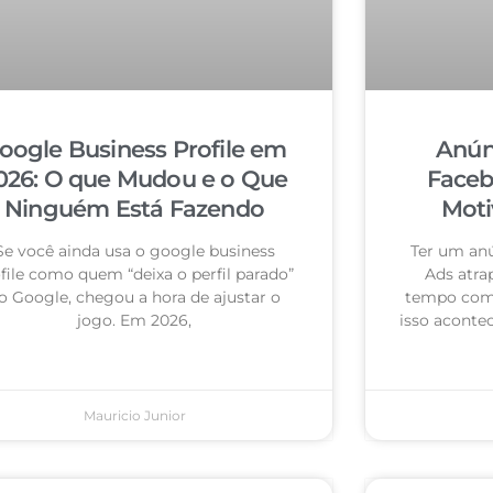
oogle Business Profile em
Anún
026: O que Mudou e o Que
Faceb
Ninguém Está Fazendo
Moti
Se você ainda usa o google business
Ter um an
file como quem “deixa o perfil parado”
Ads atra
o Google, chegou a hora de ajustar o
tempo com 
jogo. Em 2026,
isso acontec
Mauricio Junior