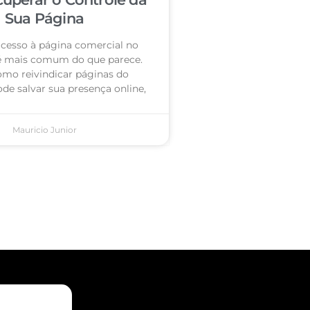
Sua Página
acesso à página comercial no
é mais comum do que parece.
omo reivindicar páginas do
de salvar sua presença online,
Mauricio Junior