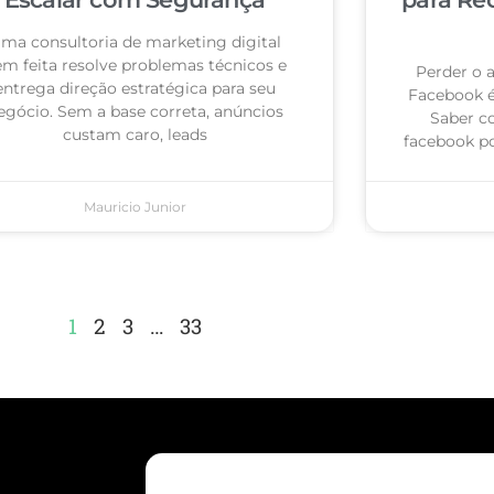
ma consultoria de marketing digital
m feita resolve problemas técnicos e
Perder o 
entrega direção estratégica para seu
Facebook 
egócio. Sem a base correta, anúncios
Saber c
custam caro, leads
facebook po
Mauricio Junior
1
2
3
…
33