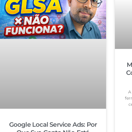
M
C
A
fer
c
Google Local Service Ads: Por