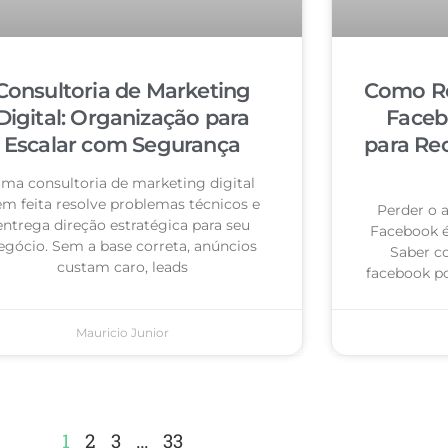
Consultoria de Marketing
Como Re
Digital: Organização para
Faceb
Escalar com Segurança
para Re
ma consultoria de marketing digital
m feita resolve problemas técnicos e
Perder o 
entrega direção estratégica para seu
Facebook 
egócio. Sem a base correta, anúncios
Saber c
custam caro, leads
facebook po
Mauricio Junior
1
2
3
…
33