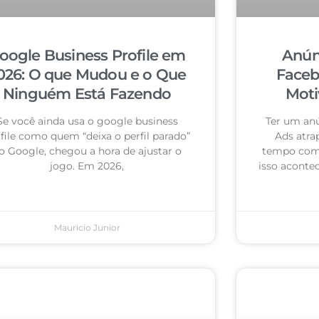
oogle Business Profile em
Anún
026: O que Mudou e o Que
Faceb
Ninguém Está Fazendo
Moti
Se você ainda usa o google business
Ter um an
file como quem “deixa o perfil parado”
Ads atra
o Google, chegou a hora de ajustar o
tempo com 
jogo. Em 2026,
isso acontec
Mauricio Junior