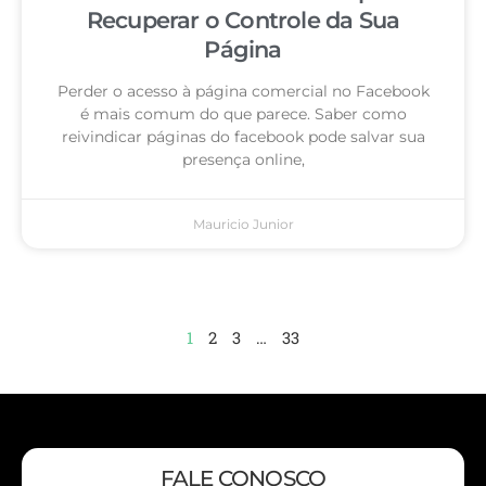
Recuperar o Controle da Sua
Página
Perder o acesso à página comercial no Facebook
é mais comum do que parece. Saber como
reivindicar páginas do facebook pode salvar sua
presença online,
Mauricio Junior
1
2
3
…
33
FALE CONOSCO