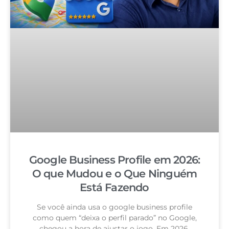
Google Business Profile em 2026:
O que Mudou e o Que Ninguém
Está Fazendo
Se você ainda usa o google business profile
como quem “deixa o perfil parado” no Google,
chegou a hora de ajustar o jogo. Em 2026,