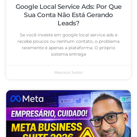
Google Local Service Ads: Por Que
Sua Conta Não Está Gerando
Leads?
Se você investe em google local service ads e
recebe poucos ou nenhum contato, o problema
raramente é apenas a plataforma. O próprio
sistema entrega
Mauricio Junior