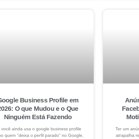
Google Business Profile em
Anún
2026: O que Mudou e o Que
Faceb
Ninguém Está Fazendo
Mot
 você ainda usa o google business profile
Ter um anú
o quem “deixa o perfil parado” no Google,
atrapalha 