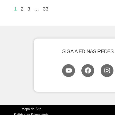
1
2
3
…
33
SIGA A ED NAS REDES
Mapa do Site
Política de Privacidade